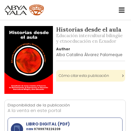
Skip
Historias desde el aula
to
Educación intercultural bilingüe
the
y etnoeducación en Ecuador
end
Author
of
Alba Catalina Álvarez Palomeque
the
images
gallery
Cómo citar esta publicación
Skip
to
Disponibilidad de la publicación
the
A la venta en este portal
beginning
of
LIBRO DIGITAL (PDF)
the
ISBN
9789978226209