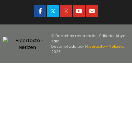
© Derechos reservados. Editorial Abya
Yala
Desarrollado por
Hipertexto - Netizen
,
2026