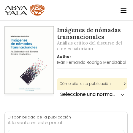
Skip
Imágenes de nómadas
to
transnacionales
the
Análisis crítico del discurso del
end
cine ecuatoriano
of
Author
the
Iván Fernando Rodrigo Mendizábal
images
gallery
Cómo citar esta publicación
Skip
to
the
beginning
Disponibilidad de la publicación
of
A la venta en este portal
the