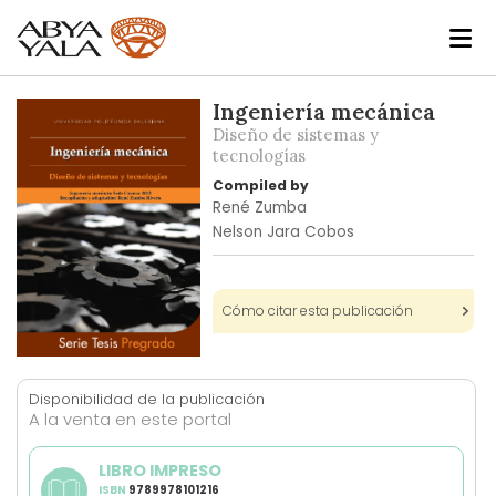
Skip
Ingeniería mecánica
to
Diseño de sistemas y
the
tecnologías
end
Compiled by
of
René Zumba
the
Nelson Jara Cobos
images
gallery
Cómo citar esta publicación
Skip
to
Disponibilidad de la publicación
the
A la venta en este portal
beginning
of
LIBRO IMPRESO
the
ISBN
9789978101216