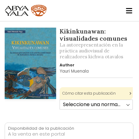
Skip
Kikinkunawan:
to
visualidades comunes
the
La autorepresentación en la
end
práctica audiovisual de
realizadores kichwa otavalos
of
the
Author
images
Yauri Muenala
gallery
Cómo citar esta publicación
Skip
to
the
beginning
Disponibilidad de la publicación
of
A la venta en este portal
the