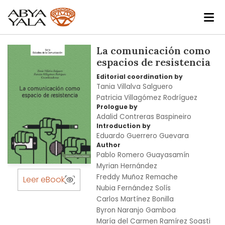
Skip
La comunicación como
to
espacios de resistencia
the
Editorial coordination by
end
Tania Villalva Salguero
of
Patricia Villagómez Rodríguez
the
Prologue by
images
Adalid Contreras Baspineiro
gallery
Introduction by
Eduardo Guerrero Guevara
Author
Pablo Romero Guayasamín
Myrian Hernández
Skip
Freddy Muñoz Remache
to
Leer eBook
Nubia Fernández Solís
the
Carlos Martínez Bonilla
beginning
Byron Naranjo Gamboa
of
María del Carmen Ramírez Soasti
the