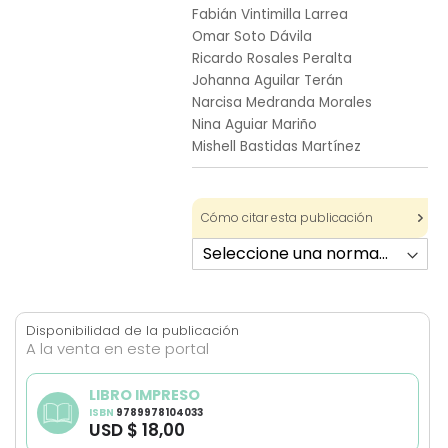
Fabián Vintimilla Larrea
images
Omar Soto Dávila
gallery
Ricardo Rosales Peralta
Johanna Aguilar Terán
Narcisa Medranda Morales
Nina Aguiar Mariño
Mishell Bastidas Martínez
Cómo citar esta publicación
Disponibilidad de la publicación
A la venta en este portal
LIBRO IMPRESO
ISBN
9789978104033
USD $ 18,00