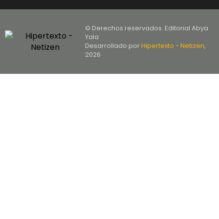
© Derechos reservados. Editorial Abya
Yala
Desarrollado por
Hipertexto - Netizen
,
2026