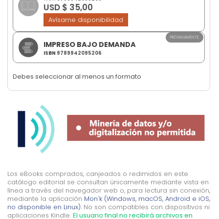
USD $ 35,00
images
gallery
Avísame disponibilidad
PRÓXIMAMENTE
IMPRESO BAJO DEMANDA
ISBN
9789942095206
Debes seleccionar al menos un formato
Los eBooks comprados, canjeados o redimidos en este
catálogo editorial se consultan únicamente mediante vista en
línea a través del navegador web o, para lectura sin conexión,
mediante la aplicación
Mon'k (Windows, macOS, Android e iOS,
no disponible en Linux).
No son compatibles con dispositivos ni
aplicaciones Kindle.
El usuario final no recibirá archivos en