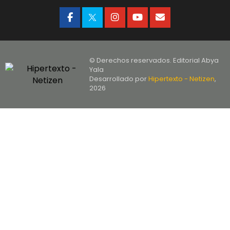
© Derechos reservados. Editorial Abya
Yala
Desarrollado por
Hipertexto - Netizen
,
2026