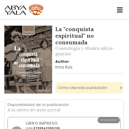
Skip
La "conquista
to
espiritual" no
the
consumada
end
Cosmología y rituales mbyá-
of
guaraní
the
Author
images
Irma Ruiz
gallery
Cómo citar esta publicación
Skip
to
Disponibilidad de la publicación
the
A la venta en este portal
beginning
of
PRÓXIMAMENTE
LIBRO IMPRESO
the
ISBN
9789942095206