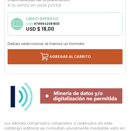
the
A la venta en este portal
images
gallery
LIBRO IMPRESO
ISBN
9789942091833
USD $ 18,00
Debes seleccionar al menos un formato
AGREGAR AL CARRITO
Los eBooks comprados, canjeados o redimidos en este
catálogo editorial se consultan únicamente mediante vista en