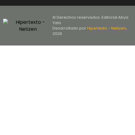
© Derechos reservados. Editorial Abya
Yala
Desarrollado por
Hipertexto - Netizen
,
2026