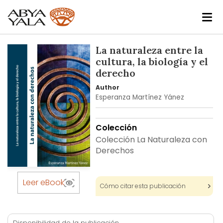
Skip
La naturaleza entre la
to
cultura, la biología y el
the
derecho
end
Author
of
Esperanza Martínez Yánez
the
images
gallery
Colección
Colección La Naturaleza con
Derechos
Skip
to
Leer eBook
Cómo citar esta publicación
the
beginning
of
Disponibilidad de la publicación