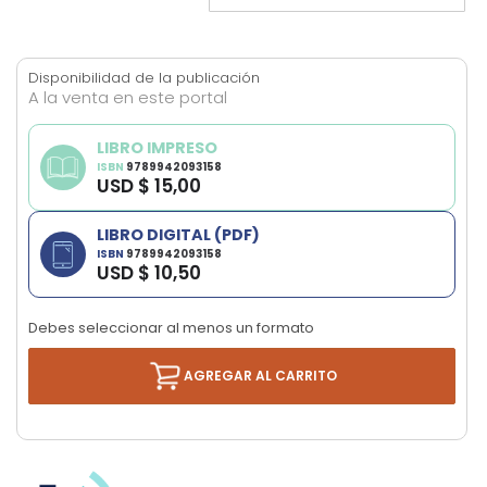
the
images
gallery
Disponibilidad de la publicación
A la venta en este portal
LIBRO IMPRESO
ISBN
9789942093158
USD $ 15,00
LIBRO DIGITAL (PDF)
ISBN
9789942093158
USD $ 10,50
Debes seleccionar al menos un formato
AGREGAR AL CARRITO