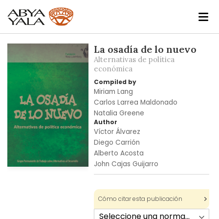
Skip
La osadía de lo nuevo
to
Alternativas de política
the
económica
end
Compiled by
of
Miriam Lang
the
Carlos Larrea Maldonado
images
Natalia Greene
gallery
Author
Víctor Álvarez
Diego Carrión
Alberto Acosta
John Cajas Guijarro
Skip
to
the
Cómo citar esta publicación
beginning
of