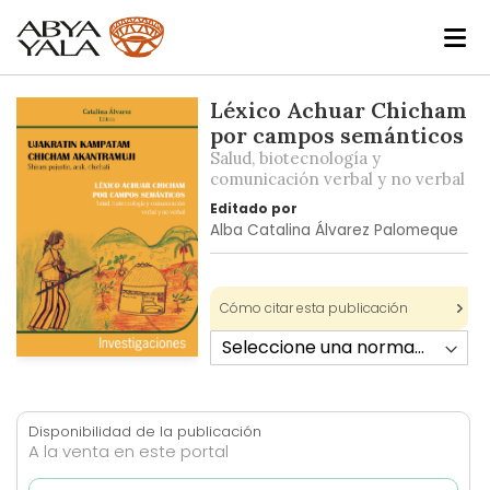
Skip
Léxico Achuar Chicham
to
por campos semánticos
the
Salud, biotecnología y
end
comunicación verbal y no verbal
of
Editado por
the
Alba Catalina Álvarez Palomeque
images
gallery
Cómo citar esta publicación
Skip
to
the
Disponibilidad de la publicación
beginning
A la venta en este portal
of
the