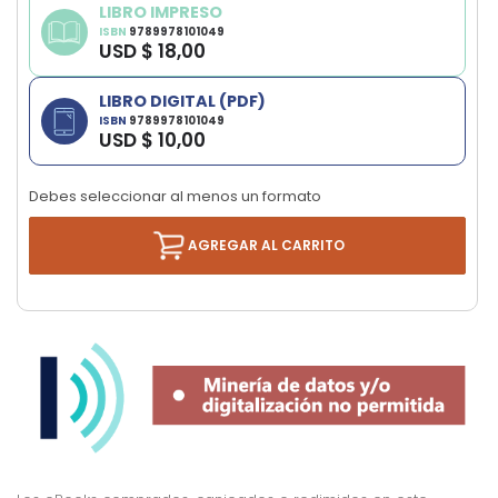
LIBRO IMPRESO
images
ISBN
9789978101049
gallery
USD $ 18,00
LIBRO DIGITAL (PDF)
ISBN
9789978101049
USD $ 10,00
Debes seleccionar al menos un formato
AGREGAR AL CARRITO