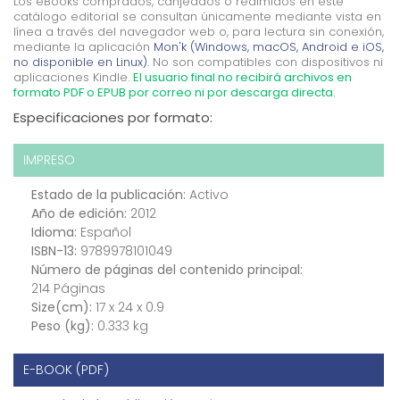
Los eBooks comprados, canjeados o redimidos en este
catálogo editorial se consultan únicamente mediante vista en
línea a través del navegador web o, para lectura sin conexión,
mediante la aplicación
Mon'k (Windows, macOS, Android e iOS,
no disponible en Linux).
No son compatibles con dispositivos ni
aplicaciones Kindle.
El usuario final no recibirá archivos en
formato PDF o EPUB por correo ni por descarga directa.
Especificaciones por formato:
IMPRESO
Estado de la publicación:
Activo
Año de edición:
2012
Idioma:
Español
ISBN-13:
9789978101049
Número de páginas del contenido principal:
214 Páginas
Size(cm):
17 x 24 x 0.9
Peso (kg):
0.333 kg
E-BOOK (PDF)