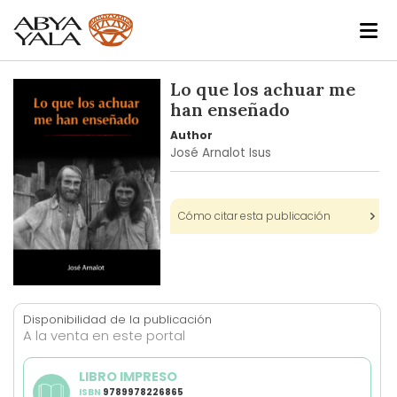
Skip
Lo que los achuar me
to
han enseñado
the
Author
end
José Arnalot Isus
of
the
images
Cómo citar esta publicación
gallery
Skip
to
Disponibilidad de la publicación
the
A la venta en este portal
beginning
of
LIBRO IMPRESO
the
ISBN
9789978226865