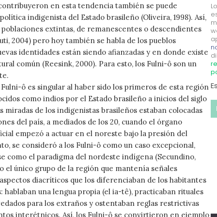
 contribuyeron en esta tendencia también se puede
L
e
política indigenista del Estado brasileño (Oliveira, 1998). Así,
m
 poblaciones extintas, de remanescentes o descendientes
w
a
ruti, 2004) pero hoy también se habla de los pueblos
no
uevas identidades están siendo afianzadas y en donde existe
di
tural común (Reesink, 2000). Para esto, los Fulni-ô son un
re
p
te.
E
 Fulni-ô es singular al haber sido los primeros de esta región
cidos como indios por el Estado brasileño a inicios del siglo
s miradas de los indigenistas brasileños estaban colocadas
ones del país, a mediados de los 20, cuando el órgano
icial empezó a actuar en el noreste bajo la presión del
o, se consideró a los Fulni-ô como un caso excepcional,
e como el paradigma del nordeste indígena (Secundino,
 el único grupo de la región que mantenía señales
aspectos diacríticos que los diferenciaban de los habitantes
 hablaban una lengua propia (el ia-tê), practicaban rituales
edados para los extraños y ostentaban reglas restrictivas
tos interétnicos. Así, los Fulni-ô se convirtieron en ejemplo