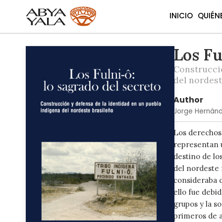
INICIO
QUIÉN
Los Fu
Skip
to
Construccio
the
del nordest
end
of
Author
the
Jorge Hernánd
images
gallery
Los derechos 
representan u
destino de lo
del nordeste 
consideraba q
ello fue debi
grupos y la s
primeros de a