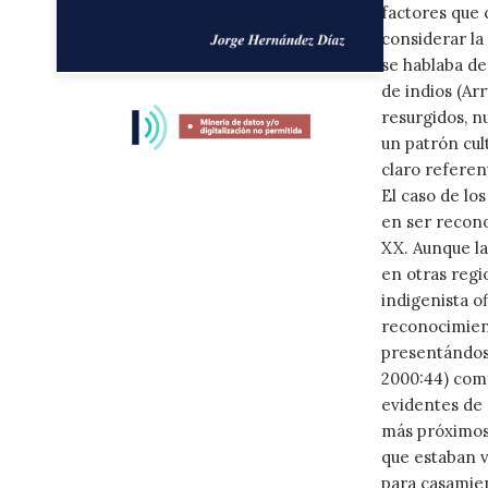
factores que
considerar la 
se hablaba de
Skip
de indios (Ar
to
resurgidos, n
the
un patrón cul
beginning
claro referen
of
El caso de los
the
en ser recono
images
XX. Aunque la
gallery
en otras regi
indigenista of
reconocimient
presentándos
2000:44) como
evidentes de 
más próximos:
que estaban v
para casamien