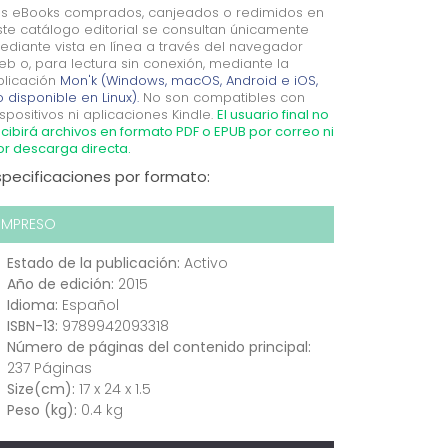
os eBooks comprados, canjeados o redimidos en
ste catálogo editorial se consultan únicamente
ediante vista en línea a través del navegador
eb o, para lectura sin conexión, mediante la
plicación
Mon'k (Windows, macOS, Android e iOS,
 disponible en Linux).
No son compatibles con
spositivos ni aplicaciones Kindle.
El usuario final no
cibirá archivos en formato PDF o EPUB por correo ni
or descarga directa.
specificaciones por formato:
IMPRESO
Estado de la publicación:
Activo
Año de edición:
2015
Idioma:
Español
ISBN-13:
9789942093318
Número de páginas del contenido principal:
237 Páginas
Size(cm):
17 x 24 x 1.5
Peso (kg):
0.4 kg