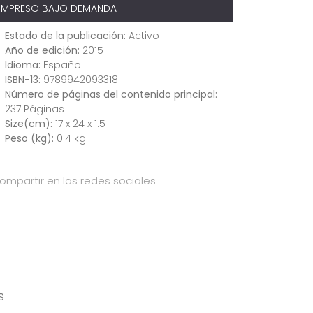
IMPRESO BAJO DEMANDA
Estado de la publicación:
Activo
Año de edición:
2015
Idioma:
Español
ISBN-13:
9789942093318
Número de páginas del contenido principal:
237 Páginas
Size(cm):
17 x 24 x 1.5
Peso (kg):
0.4 kg
ompartir en las redes sociales
s