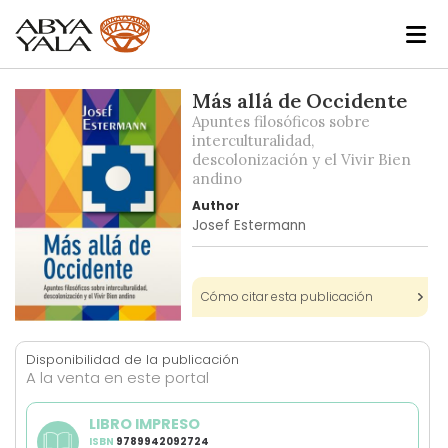
Skip
Más allá de Occidente
to
Apuntes filosóficos sobre
the
interculturalidad,
descolonización y el Vivir Bien
end
andino
of
the
Author
Josef Estermann
images
gallery
Cómo citar esta publicación
Skip
to
Disponibilidad de la publicación
the
A la venta en este portal
beginning
of
LIBRO IMPRESO
the
ISBN
9789942092724