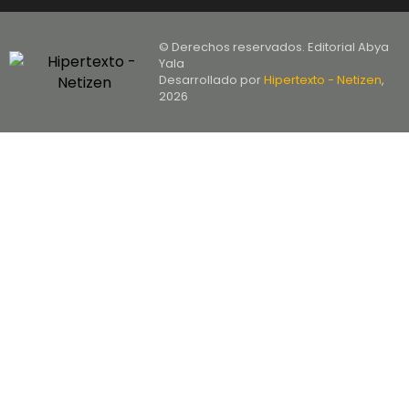
© Derechos reservados. Editorial Abya
Yala
Desarrollado por
Hipertexto - Netizen
,
2026