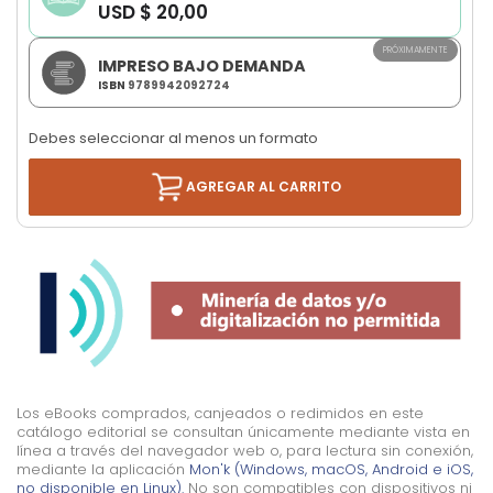
USD $ 20,00
images
gallery
PRÓXIMAMENTE
IMPRESO BAJO DEMANDA
ISBN
9789942092724
Debes seleccionar al menos un formato
AGREGAR AL CARRITO
Los eBooks comprados, canjeados o redimidos en este
catálogo editorial se consultan únicamente mediante vista en
línea a través del navegador web o, para lectura sin conexión,
mediante la aplicación
Mon'k (Windows, macOS, Android e iOS,
no disponible en Linux).
No son compatibles con dispositivos ni