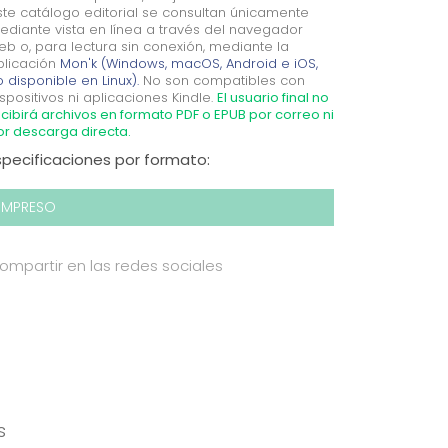
ste catálogo editorial se consultan únicamente
ediante vista en línea a través del navegador
eb o, para lectura sin conexión, mediante la
plicación
Mon'k (Windows, macOS, Android e iOS,
 disponible en Linux).
No son compatibles con
spositivos ni aplicaciones Kindle.
El usuario final no
cibirá archivos en formato PDF o EPUB por correo ni
or descarga directa.
specificaciones por formato:
IMPRESO
ompartir en las redes sociales
s