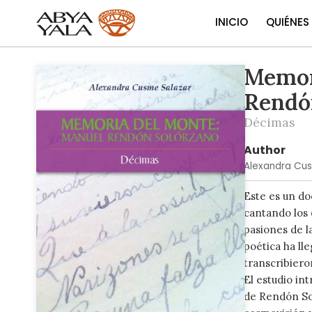
INICIO
QUIÉNES
Memor
Skip
to
Rendó
the
end
Décimas
of
the
Author
images
Alexandra Cus
gallery
Este es un do
cantando los 
pasiones de l
poética ha ll
transcribiero
El estudio int
de Rendón Sol