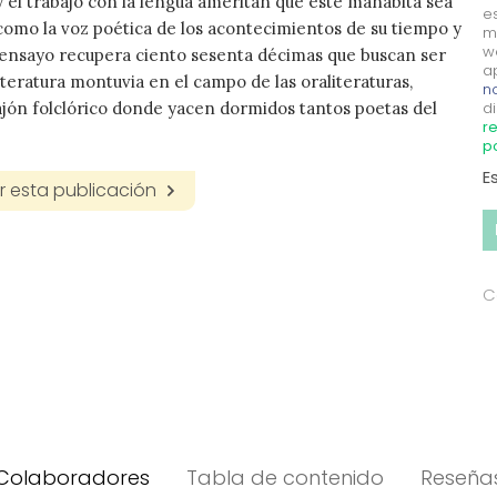
 el trabajo con la lengua ameritan que este manabita sea
e
omo la voz poética de los acontecimientos de su tiempo y
m
w
 ensayo recupera ciento sesenta décimas que buscan ser
a
iteratura montuvia en el campo de las oraliteraturas,
no
ajón folclórico donde yacen dormidos tantos poetas del
di
re
p
E
 esta publicación
C
Colaboradores
Tabla de contenido
Reseña