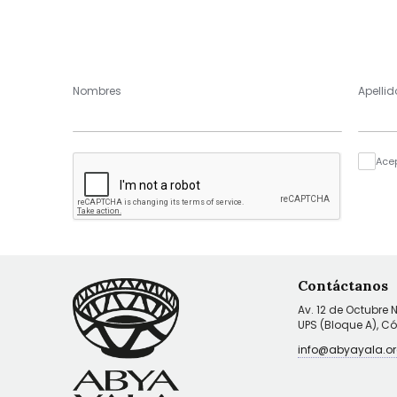
Nombres
Apellid
Ace
Contáctanos
Av. 12 de Octubre 
UPS (Bloque A), C
info@abyayala.or