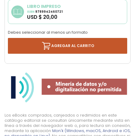
the
images
LIBRO IMPRESO
ISBN
9789942460721
gallery
USD $ 20,00
Debes seleccionar al menos un formato
AGREGAR AL CARRITO
Los eBooks comprados, canjeados o redimidos en este
catálogo editorial se consultan únicamente mediante vista en
línea a través del navegador web o, para lectura sin conexión,
mediante la aplicación
Mon'k (Windows, macOS, Android e iOS,
no disponible en Linux).
No son compatibles con dispositivos ni