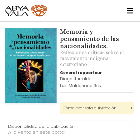
Skip
Memoria y
to
pensamiento de las
the
nacionalidades.
end
Reflexiones críticas sobre el
of
movimiento indígena
ecuatoriano
the
images
General rapporteur
gallery
Diego Iturralde
Luis Maldonado Ruiz
Skip
Cómo citar esta publicación
to
the
beginning
Disponibilidad de la publicación
A la venta en este portal
of