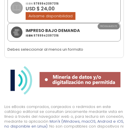
images
ISBN
9789942097316
USD $ 24,00
gallery
Avísame disponibilidad
PRÓXIMAMENTE
IMPRESO BAJO DEMANDA
ISBN
9789942097316
Debes seleccionar al menos un formato
Los eBooks comprados, canjeados o redimidos en este
catálogo editorial se consultan únicamente mediante vista en
línea a través del navegador web o, para lectura sin conexión,
mediante la aplicación
Mon'k (Windows, macOS, Android e iOS,
no disponible en Linux).
No son compatibles con dispositivos ni