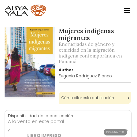
Skip
Mujeres indígenas
to
migrantes
the
Encrucijadas de género y
end
etnicidad en la migración
indígena contemporánea en
of
Panamá
the
images
Author
Eugenia Rodríguez Blanco
gallery
Cómo citar esta publicación
Skip
to
the
Disponibilidad de la publicación
beginning
A la venta en este portal
of
the
PRÓXIMAMENTE
LIBRO IMPRESO