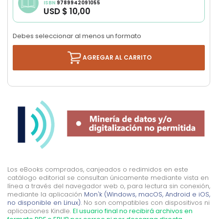
ISBN
9789942091055
images
USD $ 10,00
gallery
Debes seleccionar al menos un formato
AGREGAR AL CARRITO
Los eBooks comprados, canjeados o redimidos en este
catálogo editorial se consultan únicamente mediante vista en
línea a través del navegador web o, para lectura sin conexión,
mediante la aplicación
Mon'k (Windows, macOS, Android e iOS,
no disponible en Linux).
No son compatibles con dispositivos ni
aplicaciones Kindle.
El usuario final no recibirá archivos en