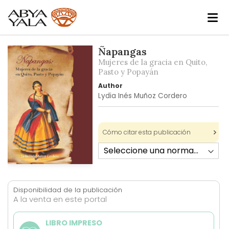
Skip
Ñapangas
to
Mujeres de la gracia en Quito,
the
Pasto y Popayán
end
Author
of
Lydia Inés Muñoz Cordero
the
images
gallery
Cómo citar esta publicación
Skip
to
Disponibilidad de la publicación
the
A la venta en este portal
beginning
of
LIBRO IMPRESO
the