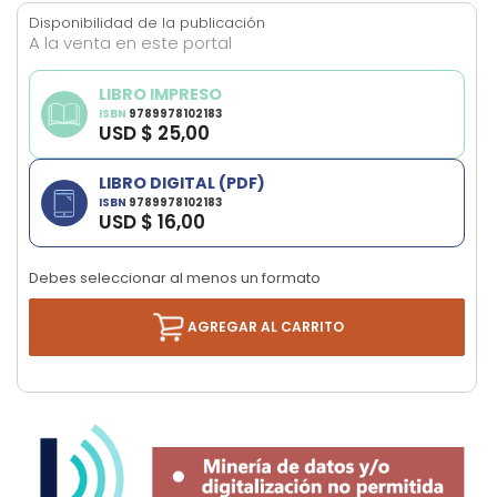
images
Disponibilidad de la publicación
gallery
A la venta en este portal
LIBRO IMPRESO
ISBN
9789978102183
USD $ 25,00
LIBRO DIGITAL (PDF)
ISBN
9789978102183
USD $ 16,00
Debes seleccionar al menos un formato
AGREGAR AL CARRITO