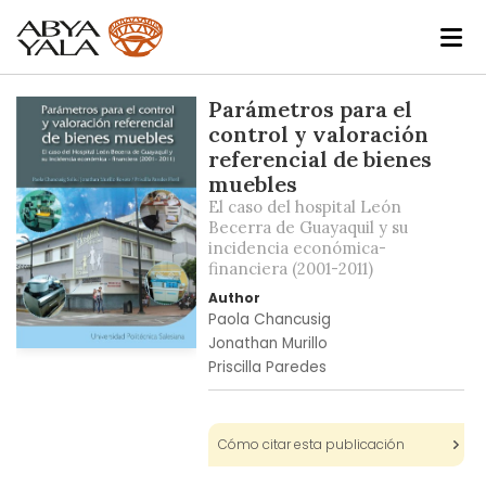
Skip
Parámetros para el
to
control y valoración
the
referencial de bienes
end
muebles
of
El caso del hospital León
the
Becerra de Guayaquil y su
images
incidencia económica-
financiera (2001-2011)
gallery
Author
Paola Chancusig
Jonathan Murillo
Skip
Priscilla Paredes
to
the
beginning
Cómo citar esta publicación
of
the