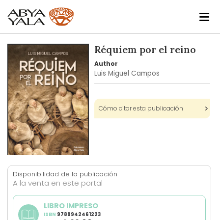
Skip
Réquiem por el reino
to
Author
the
Luis Miguel Campos
end
of
the
Cómo citar esta publicación
images
gallery
Skip
to
Disponibilidad de la publicación
the
A la venta en este portal
beginning
of
LIBRO IMPRESO
the
ISBN
9789942461223