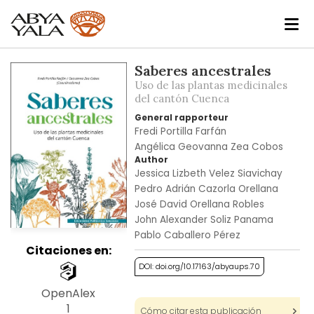
Skip
Saberes ancestrales
to
Uso de las plantas medicinales
the
del cantón Cuenca
end
General rapporteur
of
Fredi Portilla Farfán
the
Angélica Geovanna Zea Cobos
images
Author
Jessica Lizbeth Velez Siavichay
gallery
Pedro Adrián Cazorla Orellana
José David Orellana Robles
John Alexander Soliz Panama
Pablo Caballero Pérez
Citaciones en:
DOI: doi.org/10.17163/abyaups.70
OpenAlex
1
Cómo citar esta publicación