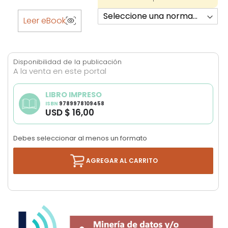
Skip
to
Leer eBook
the
beginning
of
Disponibilidad de la publicación
the
A la venta en este portal
images
gallery
LIBRO IMPRESO
ISBN
9789978109458
USD $ 16,00
Debes seleccionar al menos un formato
AGREGAR AL CARRITO