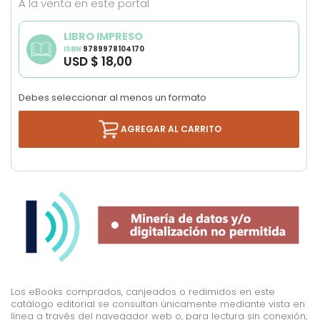
A la venta en este portal
images
gallery
LIBRO IMPRESO
ISBN
9789978104170
USD $ 18,00
Debes seleccionar al menos un formato
AGREGAR AL CARRITO
Los eBooks comprados, canjeados o redimidos en este
catálogo editorial se consultan únicamente mediante vista en
línea a través del navegador web o, para lectura sin conexión,