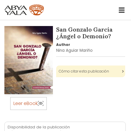
Skip
San Gonzalo García
to
¿Ángel o Demonio?
the
Author
end
Nina Aguiar Mariño
of
the
images
Cómo citar esta publicación
gallery
Skip
to
Leer eBook
the
beginning
of
Disponibilidad de la publicación
the