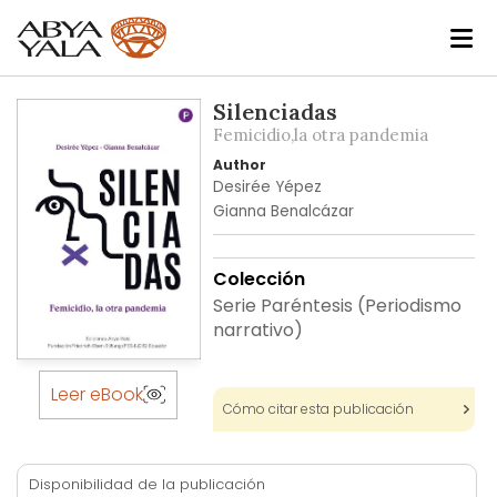
Skip
Silenciadas
to
Femicidio,la otra pandemia
the
Author
end
Desirée Yépez
of
Gianna Benalcázar
the
images
Colección
gallery
Serie Paréntesis (Periodismo
narrativo)
Skip
to
Leer eBook
Cómo citar esta publicación
the
beginning
of
Disponibilidad de la publicación
the