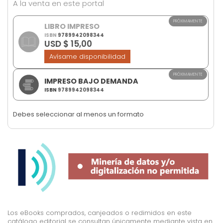
A la venta en este portal
images
gallery
PRÓXIMAMENTE
LIBRO IMPRESO
ISBN
9789942098344
USD $ 15,00
Avísame disponibilidad
PRÓXIMAMENTE
IMPRESO BAJO DEMANDA
ISBN
9789942098344
Debes seleccionar al menos un formato
Los eBooks comprados, canjeados o redimidos en este
catálogo editorial se consultan únicamente mediante vista en