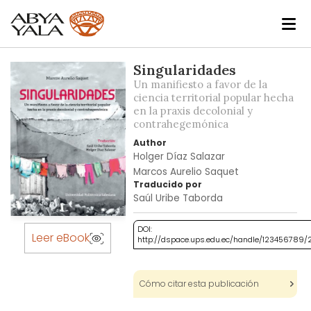
Skip
Singularidades
to
Un manifiesto a favor de la
the
ciencia territorial popular hecha
en la praxis decolonial y
end
contrahegemónica
of
the
Author
Holger Díaz Salazar
images
Marcos Aurelio Saquet
gallery
Traducido por
Saúl Uribe Taborda
Skip
DOI:
to
Leer eBook
http://dspace.ups.edu.ec/handle/123456789
the
beginning
of
Cómo citar esta publicación
the