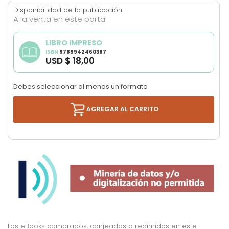
images
Disponibilidad de la publicación
gallery
A la venta en este portal
LIBRO IMPRESO
ISBN
9789942460387
USD $ 18,00
Debes seleccionar al menos un formato
AGREGAR AL CARRITO
Los eBooks comprados, canjeados o redimidos en este