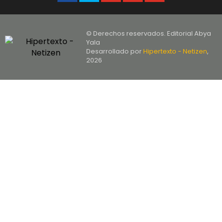
© Derechos reservados. Editorial Abya
Yala
Desarrollado por
Hipertexto - Netizen
,
2026