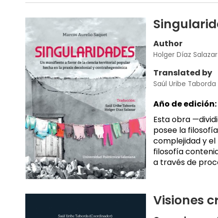
Singulari
Author
Holger Díaz Salazar
Translated by
Saúl Uribe Taborda
Año de edición:
Esta obra —divid
posee la filosofí
complejidad y el
filosofía conteni
a través de proce
Visiones c