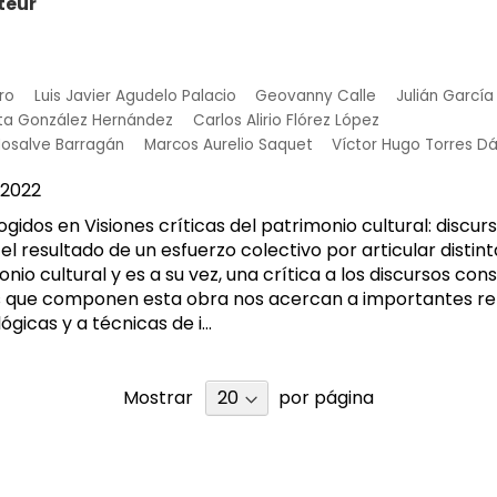
teur
ro
Luis Javier Agudelo Palacio
Geovanny Calle
Julián García
ta González Hernández
Carlos Alirio Flórez López
Mosalve Barragán
Marcos Aurelio Saquet
Víctor Hugo Torres Dá
2022
ogidos en Visiones críticas del patrimonio cultural: discur
 el resultado de un esfuerzo colectivo por articular distin
nio cultural y es a su vez, una crítica a los discursos con
los que componen esta obra nos acercan a importantes re
gicas y a técnicas de i...
Mostrar
por página