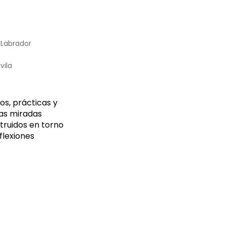
 Labrador
vila
sos, prácticas y
tas miradas
struidos en torno
flexiones