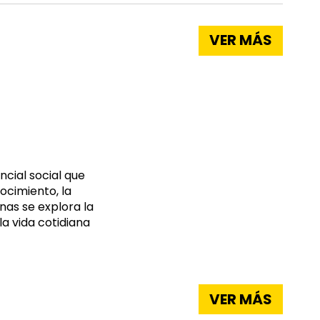
VER MÁS
cial social que
nocimiento, la
nas se explora la
la vida cotidiana
VER MÁS