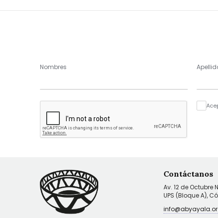
Nombres
Apellid
Ace
Contáctanos
Av. 12 de Octubre 
UPS (Bloque A), C
info@abyayala.or