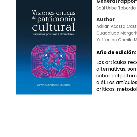
General rappor
Saúl Uribe Taborda
Author
Adrián Acosta Cast
Guadalupe Margari
Yefferson Camilo 
Año de edición:
Los artículos rec
alternativas, son
sobare el patrimo
a él. Los artícu
críticas, metodoló