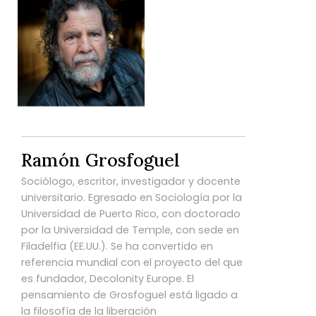
Ramón Grosfoguel
Sociólogo, escritor, investigador y docente
universitario. Egresado en Sociología por la
Universidad de Puerto Rico, con doctorado
por la Universidad de Temple, con sede en
Filadelfia (EE.UU.). Se ha convertido en
referencia mundial con el proyecto del que
es fundador, Decolonity Europe. El
pensamiento de Grosfoguel está ligado a
la filosofía de la liberación