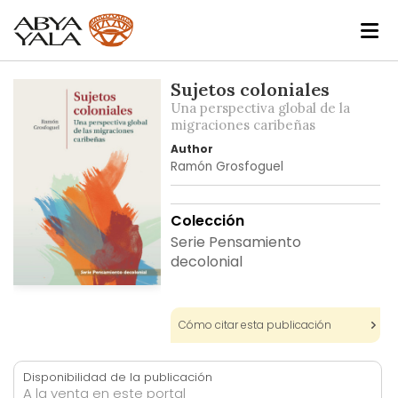
Skip
Sujetos coloniales
to
Una perspectiva global de la
the
migraciones caribeñas
end
Author
of
Ramón Grosfoguel
the
images
Colección
gallery
Serie Pensamiento
decolonial
Skip
to
Cómo citar esta publicación
the
beginning
of
Disponibilidad de la publicación
the
A la venta en este portal