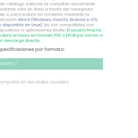
ste catálogo editorial se consultan únicamente
ediante vista en línea a través del navegador
eb o, para lectura sin conexión, mediante la
plicación
Mon'k (Windows, macOS, Android e iOS,
 disponible en Linux).
No son compatibles con
spositivos ni aplicaciones Kindle.
El usuario final no
cibirá archivos en formato PDF o EPUB por correo ni
or descarga directa.
specificaciones por formato:
IMPRESO
ompartir en las redes sociales