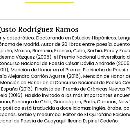
gusto Rodríguez Ramos
or y catedrático. Doctorando en Estudios Hispánicos. Lengu
ónoma de Madrid. Autor de 20 libros entre poesía, cuento,
spaña, México, Rumania, Francia, Cuba, Serbia, Perú y Ecu
desma Vázquez (2005), el Premio Nacional Universitario d
Concurso Nacional de Poesía César Dávila Andrade (2005
2011), Mención de Honor en el Premio Pichincha de Poesía
sía Alejandro Carrión Aguirre (2016), Mención de Honor 
 Mención de Honor en el Concurso Nacional de Poesía Césa
España (2013), Finalista del Premio de Crónicas Nuevas Pl
la (2016). Ha sido invitado a los más importantes encuent
na, Santiago de Chile, Guadalajara, París, Caracas, New Yo
 poética está traducida a doce idiomas: inglés, árabe, po
japonés, serbio y medumba. Editor de El Quirófano Edicione
cional de Poesía de Guayaquil Ileana Espinel Cedeño.