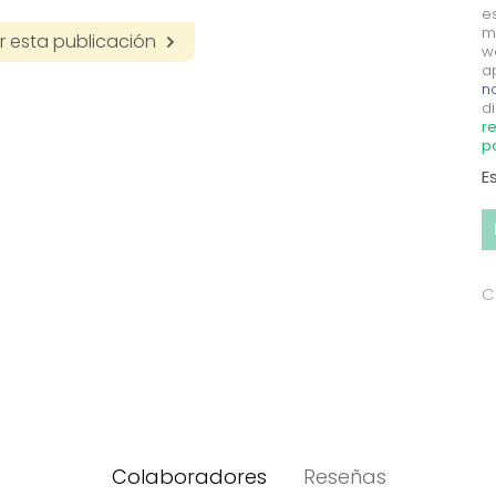
e
m
 esta publicación
w
a
no
di
re
p
E
C
Colaboradores
Reseñas