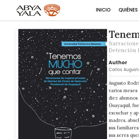
INICIO
QUIÉNES
Tenem
Skip
to
Narraciones
the
Detención 
end
of
Author
the
Carlos August
images
gallery
Augusto Rodrí
varios meses 
diez alumnos 
Guayaquil, fu
escuchar y ap
madres, abuela
sus familiares
sus seres que