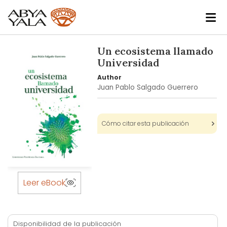
Skip
Un ecosistema llamado
to
Universidad
the
Author
end
Juan Pablo Salgado Guerrero
of
the
images
Cómo citar esta publicación
gallery
Skip
to
Leer eBook
the
beginning
of
Disponibilidad de la publicación