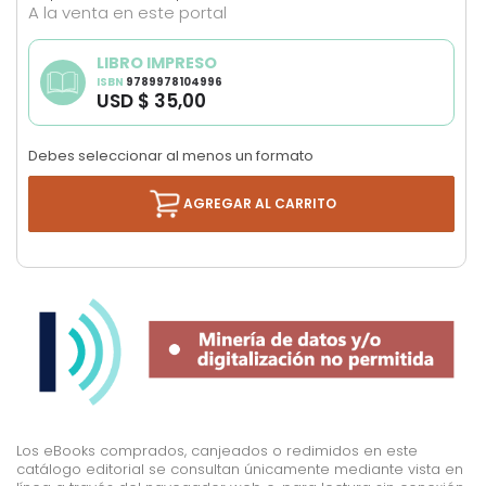
the
A la venta en este portal
images
gallery
LIBRO IMPRESO
ISBN
9789978104996
USD $ 35,00
Debes seleccionar al menos un formato
AGREGAR AL CARRITO
Los eBooks comprados, canjeados o redimidos en este
catálogo editorial se consultan únicamente mediante vista en