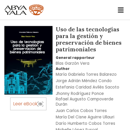
Skip
Uso de las tecnologías
to
para la gestión y
the
preservación de bienes
end
patrimoniales
of
General rapporteur
the
Blas Garzón Vera
images
Author
gallery
María Gabriela Torres Balarezo
Jorge Adrián Méndez Condo
Estefania Caridad Avilés Sacoto
Jhonny Rodríguez Ponce
Skip
Rafael Augusto Campoverde
to
Leer eBook
Durán
the
Juan Carlos Cobos Torres
beginning
María Del Cisne Aguirre Ullauri
of
Darío Humberto Cobos Torres
the
Michelle López Suscal