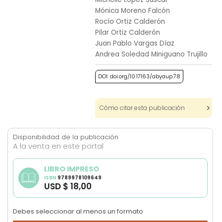
images
Mónica Moreno Falcón
gallery
Rocío Ortiz Calderón
Pilar Ortiz Calderón
Juan Pablo Vargas Díaz
Andrea Soledad Miniguano Trujillo
DOI: doi.org/10.17163/abyaup.78
Cómo citar esta publicación
Disponibilidad de la publicación
A la venta en este portal
LIBRO IMPRESO
ISBN
9789978109649
USD $ 18,00
Debes seleccionar al menos un formato