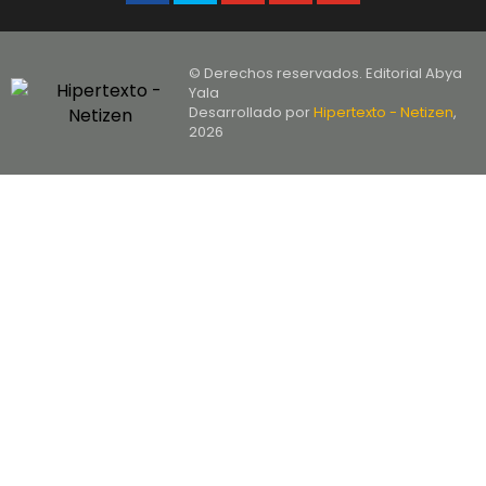
© Derechos reservados. Editorial Abya
Yala
Desarrollado por
Hipertexto - Netizen
,
2026