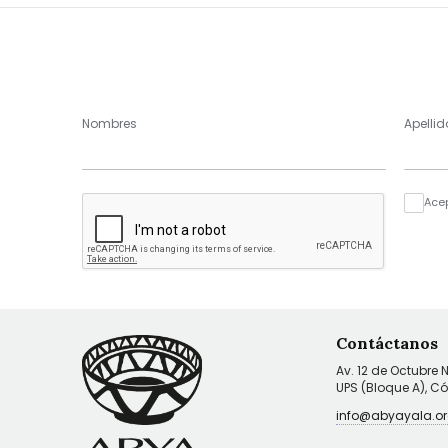
Nombres
Apellid
Ace
Contáctanos
Av. 12 de Octubre 
UPS (Bloque A), C
info@abyayala.or