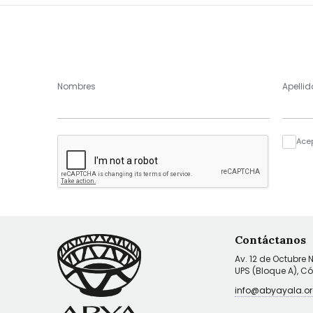
Nombres
Apellid
Ace
Contáctanos
Av. 12 de Octubre 
UPS (Bloque A), C
info@abyayala.or