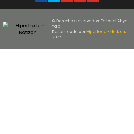
© Derechos reservados. Editorial Abya
Yala
Desarrollado por
Hipertexto - Netizen
,
2026