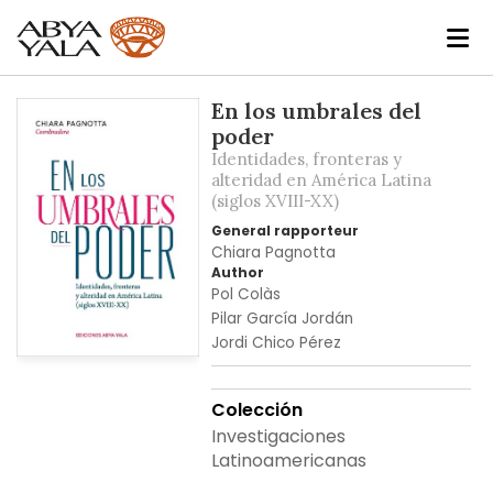
Skip
En los umbrales del
to
poder
the
Identidades, fronteras y
end
alteridad en América Latina
(siglos XVIII-XX)
of
the
General rapporteur
images
Chiara Pagnotta
Author
gallery
Pol Colàs
Pilar García Jordán
Jordi Chico Pérez
Skip
to
Colección
the
Investigaciones
beginning
Latinoamericanas
of
the