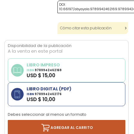
images
DOI:
10.66197/abyayala.9789942462169.9789942
gallery
Cómo citar esta publicación
Disponibilidad de la publicación
A la venta en este portal
LIBRO IMPRESO
ISBN
9789942462169
USD $ 15,00
LIBRO DIGITAL (PDF)
ISBN
9789942462176
USD $ 10,00
Debes seleccionar al menos un formato
AGREGAR AL CARRITO