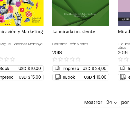
icación y Marketing
La mirada insistente
Mirad
 MIguel Sánchez Montoya
Christian León y otros
Claudi
otros
2018
2016
0%
0%
Book
USD $ 10,00
Impreso
USD $ 24,00
mpreso
USD $ 15,00
eBook
USD $ 16,00
Mostrar
por