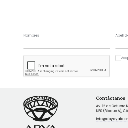
Nombres
Apellid
Ace
Contáctanos
Av. 12 de Octubre 
UPS (Bloque A), C
info@abyayala.or