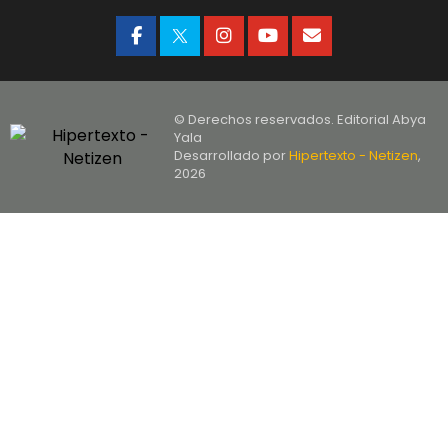
© Derechos reservados. Editorial Abya
Yala
Desarrollado por
Hipertexto - Netizen
,
2026