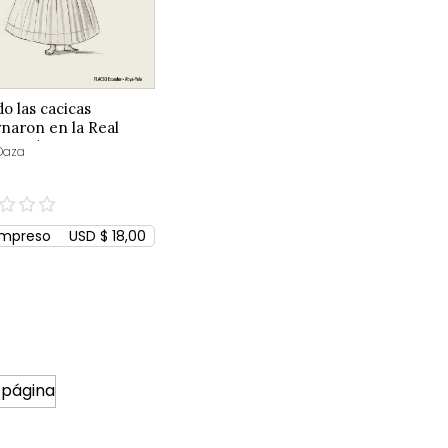
o las cacicas
naron en la Real
ncia de Quito
Daza
Impreso
USD $ 18,00
 página