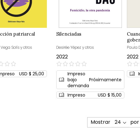
cción patriarcal
Silenciadas
Cuand
gober
Audie
 Vega Solís y otros
Desirée Yépez y otros
Paula 
2022
2022
0%
0%
mpreso
USD $ 25,00
Impreso
bajo
Próximamente
demanda
Impreso
USD $ 15,00
Mostrar
por