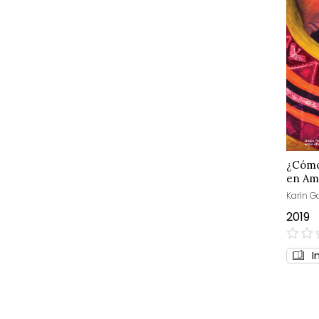
¿Cómo 
en Am
Karin Ga
2019
0%
I