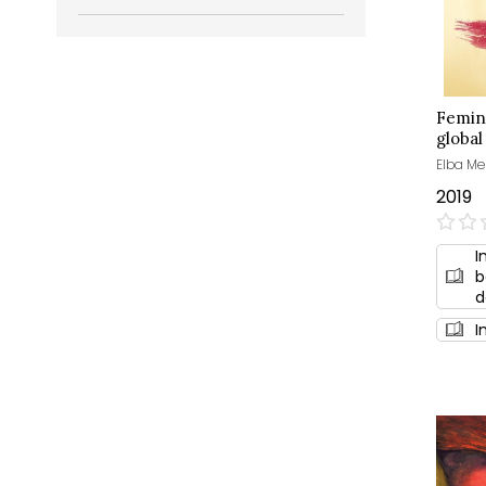
Femini
global
Elba Me
2019
0%
I
b
d
I