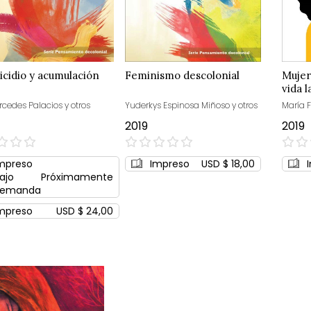
cidio y acumulación
Feminismo descolonial
Mujer
vida l
rcedes Palacios y otros
Yuderkys Espinosa Miñoso y otros
María F
2019
2019
0%
0%
mpreso
Impreso
USD $ 18,00
ajo
Próximamente
emanda
mpreso
USD $ 24,00