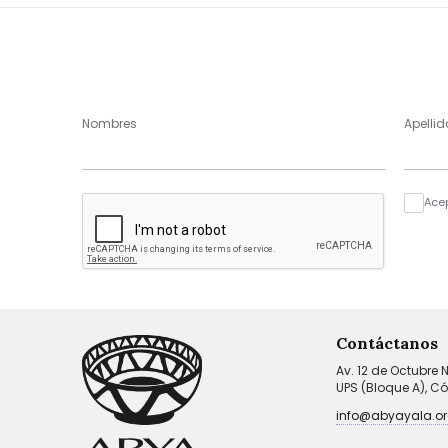
Nombres
Apellid
Ace
Contáctanos
Av. 12 de Octubre 
UPS (Bloque A), C
info@abyayala.or