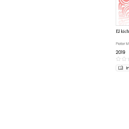
El kic
Pieter 
2019
0%
I