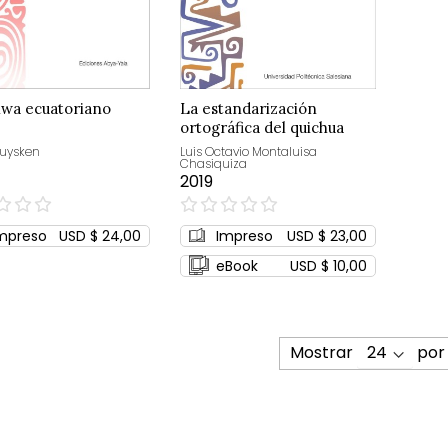
hwa ecuatoriano
La estandarización
ortográfica del quichua
ecuatoriano
Muysken
Luis Octavio Montaluisa
Chasiquiza
2019
0%
mpreso
USD $ 24,00
Impreso
USD $ 23,00
eBook
USD $ 10,00
Mostrar
por