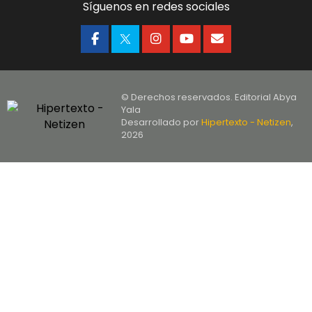
Síguenos en redes sociales
© Derechos reservados. Editorial Abya
Yala
Desarrollado por
Hipertexto - Netizen
,
2026