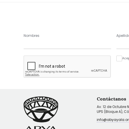
Nombres
Apellid
Ace
Contáctanos
Av. 12 de Octubre 
UPS (Bloque A), C
info@abyayala.or