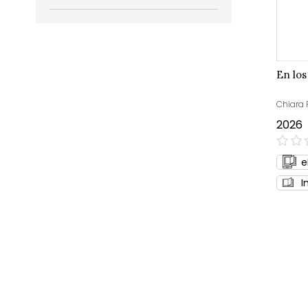
En los
Chiara 
2026
0%
e
I