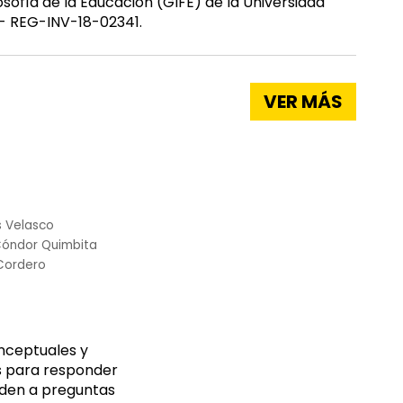
sofía de la Educación (GIFE) de la Universidad
 - REG-INV-18-02341.
VER MÁS
s Velasco
 Cóndor Quimbita
Cordero
nceptuales y
as para responder
nden a preguntas