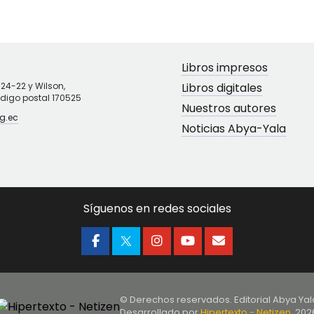
Libros impresos
N24-22 y Wilson,
Libros digitales
ódigo postal 170525
Nuestros autores
g.ec
Noticias Abya-Yala
Síguenos en redes sociales
© Derechos reservados. Editorial Abya Yal
Desarrollado por
Hipertexto - Netizen
, 202