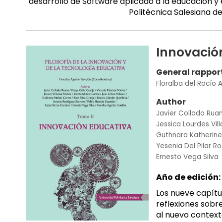
desarrollo de Software aplicado a la educación y
Politécnica Salesiana 
Innovación
General rappor
Floralba del Rocío 
Author
Javier Collado Rua
Jessica Lourdes Vi
Guthnara Katherin
Yesenia Del Pilar R
Ernesto Vega Silva
Año de edición:
Los nueve capít
reflexiones sobr
al nuevo context