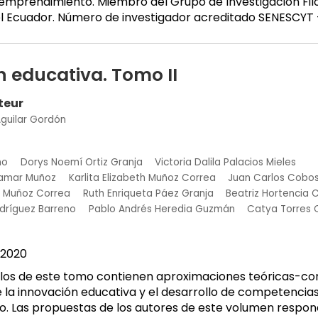
 emprendimiento. Miembro del Grupo de Investigación Filo
del Ecuador. Número de investigador acreditado SENESCYT
 educativa. Tomo II
teur
Aguilar Gordón
no
Dorys Noemí Ortiz Granja
Victoria Dalila Palacios Mieles
llamar Muñoz
Karlita Elizabeth Muñoz Correa
Juan Carlos Cobo
e Muñoz Correa
Ruth Enriqueta Páez Granja
Beatriz Hortencia
odríguez Barreno
Pablo Andrés Heredia Guzmán
Catya Torres 
2020
ulos de este tomo contienen aproximaciones teóricas-co
e la innovación educativa y el desarrollo de competenci
o. Las propuestas de los autores de este volumen respo