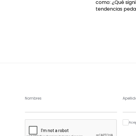
como: ¿Qué signi
tendencias pedagó
Nombres
Apellid
Ace