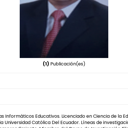
(1)
Publicación(es)
Nombre invertido
Cobos Velasco, Juan Carlos
Género
Masculino
s Informáticos Educativos. Licenciado en Ciencia de la 
ia Universidad Católica Del Ecuador. Líneas de investigaci