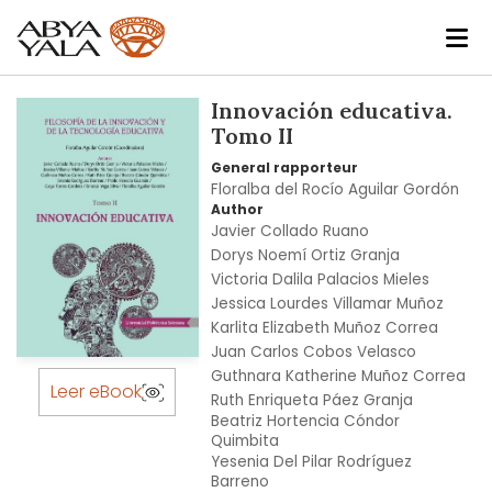
Skip
Innovación educativa.
to
Tomo II
the
General rapporteur
end
Floralba del Rocío Aguilar Gordón
of
Author
the
Javier Collado Ruano
images
Dorys Noemí Ortiz Granja
gallery
Victoria Dalila Palacios Mieles
Jessica Lourdes Villamar Muñoz
Karlita Elizabeth Muñoz Correa
Juan Carlos Cobos Velasco
Skip
Guthnara Katherine Muñoz Correa
to
Leer eBook
Ruth Enriqueta Páez Granja
the
Beatriz Hortencia Cóndor
beginning
Quimbita
of
Yesenia Del Pilar Rodríguez
Barreno
the