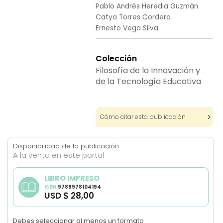
Pablo Andrés Heredia Guzmán
images
Catya Torres Cordero
gallery
Ernesto Vega Silva
Colección
Filosofía de la Innovación y
de la Tecnología Educativa
Cómo citar esta publicación
Disponibilidad de la publicación
A la venta en este portal
LIBRO IMPRESO
ISBN
9789978104194
USD $ 28,00
Debes seleccionar al menos un formato