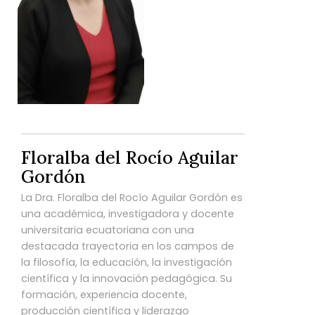
Floralba del Rocío Aguilar
Gordón
La Dra.
Floralba del Rocío Aguilar Gordón
es
una académica, investigadora y docente
universitaria ecuatoriana con una
destacada trayectoria en los campos de
la filosofía, la educación, la investigación
científica y la innovación pedagógica. Su
formación, experiencia docente,
producción científica y liderazgo