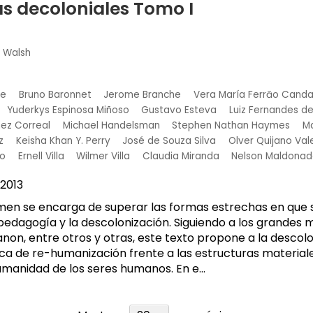
s decoloniales Tomo I
h Walsh
te
Bruno Baronnet
Jerome Branche
Vera María Ferrāo Cand
Yuderkys Espinosa Miñoso
Gustavo Esteva
Luiz Fernandes de
ez Correal
Michael Handelsman
Stephen Nathan Haymes
Ma
z
Keisha Khan Y. Perry
José de Souza Silva
Olver Quijano Val
jo
Ernell Villa
Wilmer Villa
Claudia Miranda
Nelson Maldonad
2013
men se encarga de superar las formas estrechas en que 
pedagogía y la descolonización. Siguiendo a los grandes 
Fanon, entre otros y otras, este texto propone a la desco
ca de re-humanización frente a las estructuras materiale
umanidad de los seres humanos. En e...