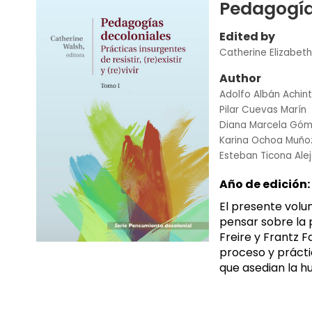
Pedagogía
Edited by
Catherine Elizabet
Author
Adolfo Albán Achin
Pilar Cuevas Marín
Diana Marcela Góm
Karina Ochoa Muño
Esteban Ticona Ale
Año de edición:
El presente volu
pensar sobre la 
Freire y Frantz 
proceso y prácti
que asedian la h