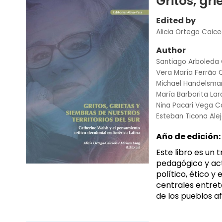
Gritos, gri
Edited by
Alicia Ortega Caic
Author
Santiago Arboleda
Vera María Ferrāo
Michael Handelsma
María Barbarita La
Nina Pacari Vega C
Esteban Ticona Ale
Año de edición:
Este libro es un 
pedagógico y act
político, ético y 
centrales entrete
de los pueblos af