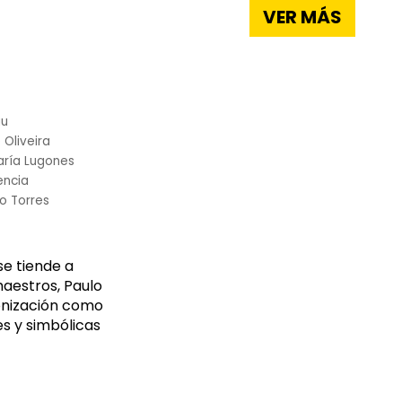
VER MÁS
au
 Oliveira
ría Lugones
encia
o Torres
se tiende a
maestros, Paulo
lonización como
s y simbólicas