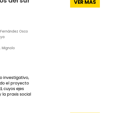
os del sur
VER MÁS
 Fernández Osco
aya
. Mignolo
 investigativo,
ado el proyecto
ad, cuyos ejes
 la praxis social