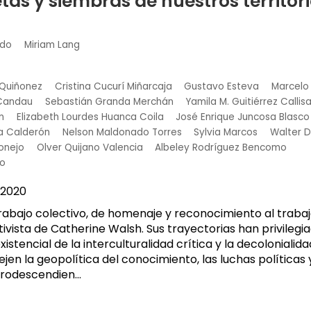
etas y siembras de nuestros territori
edo
Miriam Lang
 Quiñonez
Cristina Cucurí Miñarcaja
Gustavo Esteva
Marcelo
 Candau
Sebastián Granda Merchán
Yamila M. Guitiérrez Callis
n
Elizabeth Lourdes Huanca Coila
José Enrique Juncosa Blasco
ra Calderón
Nelson Maldonado Torres
Sylvia Marcos
Walter D
onejo
Olver Quijano Valencia
Albeley Rodríguez Bencomo
jo
2020
trabajo colectivo, de homenaje y reconocimiento al trabajo
ivista de Catherine Walsh. Sus trayectorias han privilegi
existencial de la interculturalidad crítica y la decolonialid
jen la geopolítica del conocimiento, las luchas políticas y
rodescendien...