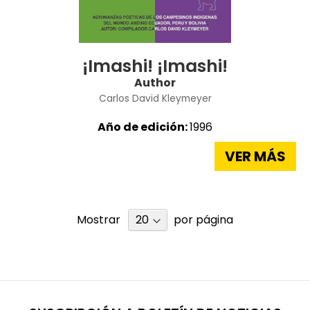
¡Imashi! ¡Imashi!
Author
Carlos David Kleymeyer
Año de edición:
1996
VER MÁS
Mostrar
por página