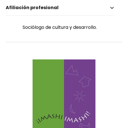
Nombre invertido
Afiliación profesional
Kleymeyer, Carlos David
Género
Masculino
Sociólogo de cultura y desarrollo.