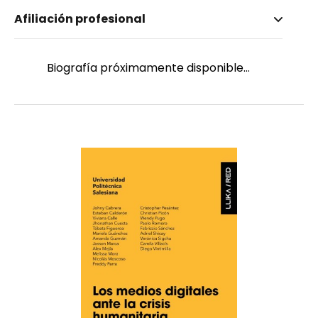
Nombre invertido
Afiliación profesional
Picón Cedillo, Christian
Género
Masculino
Biografía próximamente disponible...