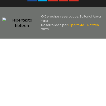
© Derechos reservados. Editorial Abya
Yala
Desarrollado por
Hipertexto - Netizen
,
2026