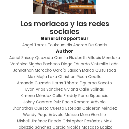
Los morlacos y las redes
sociales
General rapporteur
Ángel Torres Toukoumidis
Andrea De Santis
Author
Adriel Shicay Quezada
Camila Elizabeth Villacís Mendoza
Verónica Sigcha Pacheco
Diego Eduardo Vintimilla León
Jonnathan Morocho García
Jasson Marca Quituizaca
Alex Mejía Loza
Christian Picón Cedillo
Amanda Guzmán Heras
Tábata Figueroa Sacoto
Evan Arias Sánchez
Viviana Calle Salinas
Ximena Méndez Calle
Freddy Parra Sigüencia
Johny Cabrera Ruiz
Paolo Romero Arévalo
Jhonathan Cuesta Cuesta
Esteban Calderón Méndez
Wendy Pugo Arévalo
Melissa Mora Gordillo
Mishell Jiménez Pineda
Cristopher Pesántez Maxi
Fabrizzio Sánchez García
Nicolás Moscoso Loaiza