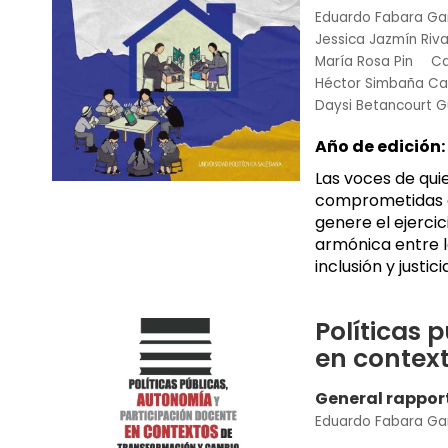
Eduardo Fabara Ga
Jessica Jazmín Riva
María Rosa Pin
Ca
Héctor Simbaña Ca
Daysi Betancourt 
Año de edición:
Las voces de qui
comprometidas co
genere el ejercic
armónica entre l
inclusión y justic
Políticas 
en contex
General rappor
Eduardo Fabara Ga