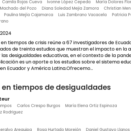
Camila Rojas Cueva
Ivonne López Cepeda
María Dolores Flo
 Machado del Pozo
Diana Soledad Mejia Zamora
Christian Me
Paulina Mejía Cajamarca
Luis Zambrano Vacacela
Patricia 
arano
2024
en tiempos de crisis reúne a 67 investigadores de Ecuad
ltados de treinta estudios que muestran el impacto en la a
 y las desigualdades educativas, en el contexto de la pand
icación es un aporte a los estudios sobre el sistema educ
en Ecuador y América Latina.Ofrecemo...
 en tiempos de desigualdades
teur
Campos
Carlos Crespo Burgos
María Elena Ortiz Espinoza
ez Rodriguez
eralvo Arequipa
Rosa Hurtado Morejón
Daniel Gustavo Llanos