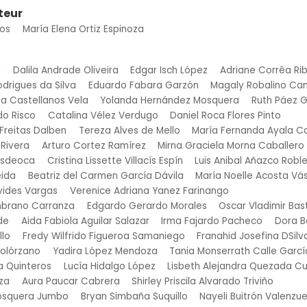
teur
gos
María Elena Ortiz Espinoza
a
Dalila Andrade Oliveira
Edgar Isch López
Adriane Corrêa Rib
drigues da Silva
Eduardo Fabara Garzón
Magaly Robalino C
a Castellanos Vela
Yolanda Hernández Mosquera
Ruth Páez G
do Risco
Catalina Vélez Verdugo
Daniel Roca Flores Pinto
Freitas Dalben
Tereza Alves de Mello
María Fernanda Ayala 
 Rivera
Arturo Cortez Ramírez
Mirna Graciela Morna Caballero
esdeoca
Cristina Lissette Villacís Espín
Luis Anibal Añazco Robl
eida
Beatriz del Carmen García Dávila
María Noelle Acosta Vá
vides Vargas
Verenice Adriana Yanez Farinango
mbrano Carranza
Edgardo Gerardo Morales
Oscar Vladimir Bas
de
Aida Fabiola Aguilar Salazar
Irma Fajardo Pacheco
Dora 
llo
Fredy Wilfrido Figueroa Samaniego
Franahid Josefina DSilv
olórzano
Yadira López Mendoza
Tania Monserrath Calle Garcí
ra Quinteros
Lucía Hidalgo López
Lisbeth Alejandra Quezada C
za
Aura Paucar Cabrera
Shirley Priscila Alvarado Triviño
osquera Jumbo
Bryan Simbaña Suquillo
Nayeli Buitrón Valenzue