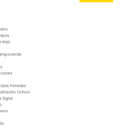
eiro
ampos
ranja
Campoverde
es
sconez
tidas Paredes
Barbecho Ochoa
a Signe
a
ueva
la