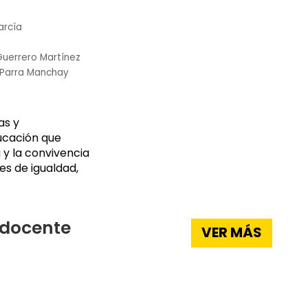
arcía
uerrero Martínez
 Parra Manchay
as y
ducación que
 y la convivencia
es de igualdad,
 docente
VER MÁS