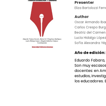
Presenter
Eliza Bartolozzi Ferr
Author
Oscar Armando Ibar
Carlos Crespo Bur
Beatriz del Carmen
Lucía Hidalgo Lópe
Sofía Alexandra Yé
Año de edición:
Eduardo Fabara, 
Son muy escasos 
docentes: en Amé
estudios, invest
los educadores. E