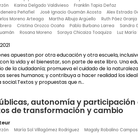
rzón
Karina Delgado Valdivieso
Franklin Tapia Defaz
deneira Peñafiel
José Ignacio Guamán Acosta
Alex Estrada G
rlos Moreno Arteaga
Martha Albuja Argüello
Ruth Páez Granja
brera
Cristina Orozco Ocaña
Pablo Burbano Larrea
Sandra G
Guamán
Rosana Moreno
Soraya Chicaiza Toaquiza
Luz María
2021
enes apuestan por otra educación y otra escuela, inclusiv
n la vida y el bienestar, son parte de este libro. Una e
io de la ciudadanía; promueva el cuidado de la naturaleza
os seres humanos; y contribuya a hacer realidad los ideal
ia social.Textos y propuestas que n...
públicas, autonomía y participación
tos de transformación y cambio
teur
rzón
María Sol Villagómez Rodriguez
Magaly Robalino Campos