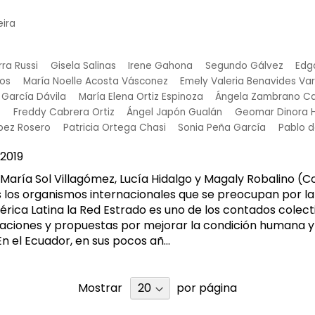
eira
ra Russi
Gisela Salinas
Irene Gahona
Segundo Gálvez
Edg
gos
María Noelle Acosta Vásconez
Emely Valeria Benavides Va
 García Dávila
María Elena Ortiz Espinoza
Ángela Zambrano Ca
z
Freddy Cabrera Ortiz
Ángel Japón Gualán
Geomar Dinora H
pez Rosero
Patricia Ortega Chasi
Sonia Peña García
Pablo d
2019
María Sol Villagómez, Lucía Hidalgo y Magaly Robalino (
los organismos internacionales que se preocupan por la 
rica Latina la Red Estrado es uno de los contados colecti
igaciones y propuestas por mejorar la condición humana y
n el Ecuador, en sus pocos añ...
Mostrar
por página