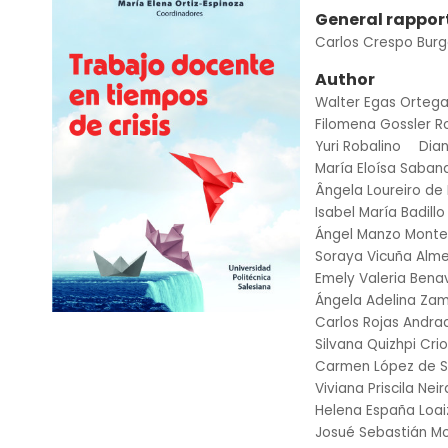
General rappor
Carlos Crespo Bur
Author
Walter Egas Orteg
Filomena Gossler Ro
Yuri Robalino
Dian
María Eloísa Saban
Ângela Loureiro de 
Isabel María Badillo
Ángel Manzo Mont
Soraya Vicuña Alm
Emely Valeria Bena
Ángela Adelina Za
Carlos Rojas Andra
Silvana Quizhpi Crio
Carmen López de S
Viviana Priscila Nei
Helena España Loai
Josué Sebastián M