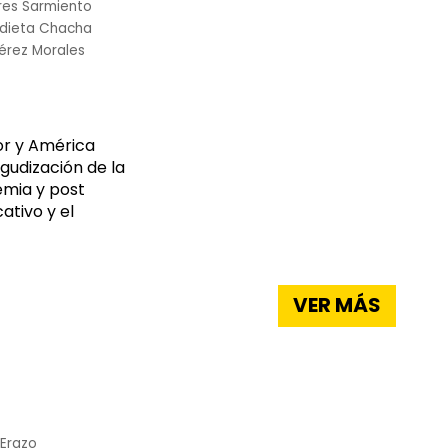
res Sarmiento
ndieta Chacha
Pérez Morales
or y América
gudización de la
emia y post
ativo y el
VER MÁS
 Erazo