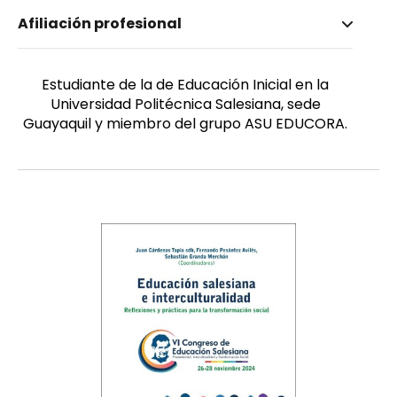
Nombre invertido
Afiliación profesional
Cedeño Álvarez, Jordana Ximena
Género
Femenino
Estudiante de la de Educación Inicial en la
Universidad Politécnica Salesiana, sede
Guayaquil y miembro del grupo ASU EDUCORA.