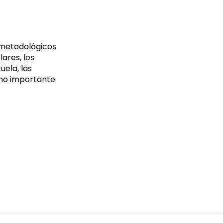
y metodológicos
lares, los
uela, las
como importante