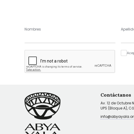
Nombres
Apellid
Ace
Contáctanos
Av. 12 de Octubre 
UPS (Bloque A), C
info@abyayala.or