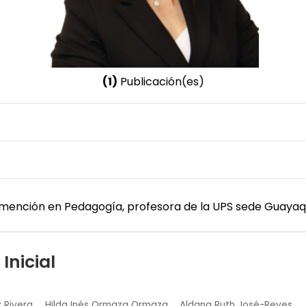
(1)
Publicación(es)
Nombre invertido
Ormaza Ormaza, Hilda Inés
Género
Femenino
ención en Pedagogía, profesora de la UPS sede Guayaqui
Inicial
 Rivera
Hilda Inés Ormaza Ormaza
Aldana Ruth José-Reyes