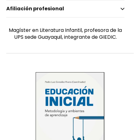
Nombre invertido
Afiliación profesional
Pombo Bermeo, Angélica Susana
Género
Femenino
Magíster en Literatura Infantil, profesora de la
UPS sede Guayaquil, integrante de GIEDIC.