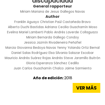
discapacidad
General rapporteur
Miriam Mariana de Jesus Gallegos Navas
Author
Franklin Aguayo
Christian Paúl Castañeda Bravo
Alberto Duchi Bastidas
Adriana Cecilia Guachamín Moso
Evelina Mariel Lamberti
Pablo Andrés Laverde Collaguazo
Miriam Bernarda Gallego Condoy
Jessica Jazmín Rivadeneira Peñafiel
Marcia Giovanna Bedoya Navas
Yenny Yolanda Ortiz Bernal
Daniel Salas Rodríguez
Elsa Silvania Salazar Escobar
Mauricio Andrés Suárez Rojas
Andrés Steve Jaramillo Buitrón
Gloria Esperanza Sánchez Cedillo
Juan Carlos Guachamín Chalco
Jaime Sarmiento
Año de edición:
2018
VER MÁS