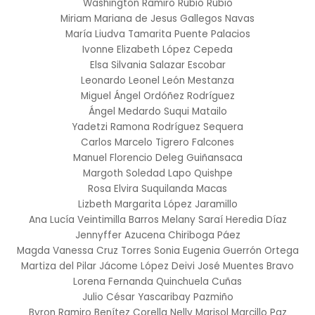
Washington Ramiro Rubio Rubio
Miriam Mariana de Jesus Gallegos Navas
María Liudva Tamarita Puente Palacios
Ivonne Elizabeth López Cepeda
Elsa Silvania Salazar Escobar
Leonardo Leonel León Mestanza
Miguel Ángel Ordóñez Rodríguez
Ángel Medardo Suqui Matailo
Yadetzi Ramona Rodríguez Sequera
Carlos Marcelo Tigrero Falcones
Manuel Florencio Deleg Guiñansaca
Margoth Soledad Lapo Quishpe
Rosa Elvira Suquilanda Macas
Lizbeth Margarita López Jaramillo
Ana Lucía Veintimilla Barros
Melany Saraí Heredia Díaz
Jennyffer Azucena Chiriboga Páez
Magda Vanessa Cruz Torres
Sonia Eugenia Guerrón Ortega
Martiza del Pilar Jácome López
Deivi José Muentes Bravo
Lorena Fernanda Quinchuela Cuñas
Julio César Yascaribay Pazmiño
Byron Ramiro Benítez Corella
Nelly Marisol Marcillo Paz