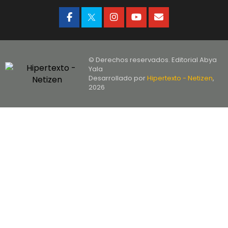
© Derechos reservados. Editorial Abya
Yala
Desarrollado por
Hipertexto - Netizen
,
2026