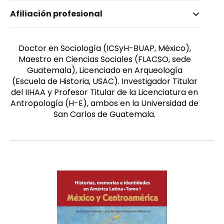
Nombre invertido
Afiliación profesional
Castillo Taracena, Carlos Rafael
Género
Masculino
Doctor en Sociología (ICSyH-BUAP, México),
Maestro en Ciencias Sociales (FLACSO, sede
Guatemala), Licenciado en Arqueología
(Escuela de Historia, USAC). Investigador Titular
del IIHAA y Profesor Titular de la Licenciatura en
Antropología (H-E), ambos en la Universidad de
San Carlos de Guatemala.