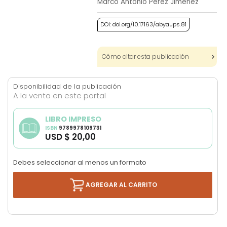
Marco Antonio Pérez Jiménez
images
gallery
DOI: doi.org/10.17163/abyaups.81
Cómo citar esta publicación
Disponibilidad de la publicación
A la venta en este portal
LIBRO IMPRESO
ISBN
9789978109731
USD $ 20,00
Debes seleccionar al menos un formato
AGREGAR AL CARRITO