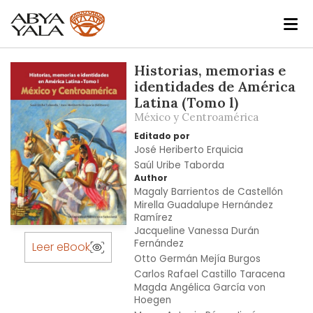
Skip
Historias, memorias e
to
identidades de América
the
Latina (Tomo l)
end
México y Centroamérica
of
Editado por
the
José Heriberto Erquicia
images
Saúl Uribe Taborda
gallery
Author
Magaly Barrientos de Castellón
Mirella Guadalupe Hernández
Ramírez
Skip
Jacqueline Vanessa Durán
Fernández
to
Leer eBook
Otto Germán Mejía Burgos
the
Carlos Rafael Castillo Taracena
beginning
Magda Angélica García von
of
Hoegen
the